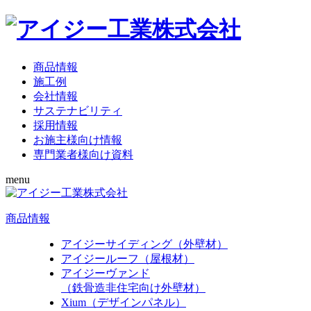
商品情報
施工例
会社情報
サステナビリティ
採用情報
お施主様向け情報
専門業者様向け資料
menu
商品情報
アイジーサイディング（外壁材）
アイジールーフ（屋根材）
アイジーヴァンド
（鉄骨造非住宅向け外壁材）
Xium（デザインパネル）