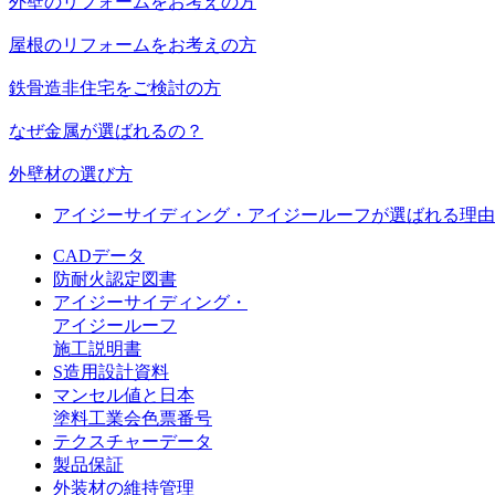
外壁のリフォームをお考えの方
屋根のリフォームをお考えの方
鉄骨造非住宅をご検討の方
なぜ金属が選ばれるの？
外壁材の選び方
アイジーサイディング・アイジールーフが選ばれる理由
CADデータ
防耐火認定図書
アイジーサイディング・
アイジールーフ
施工説明書
S造用設計資料
マンセル値と日本
塗料工業会色票番号
テクスチャーデータ
製品保証
外装材の維持管理