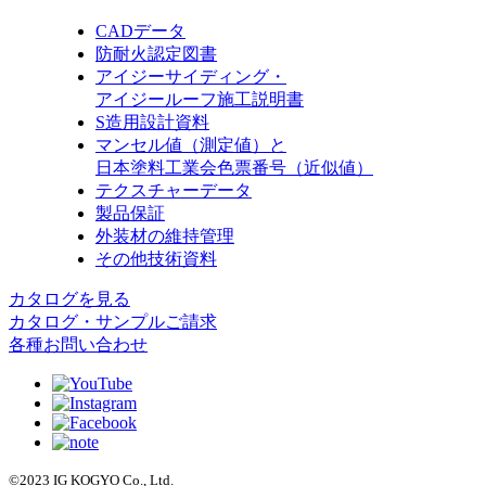
CADデータ
防耐火認定図書
アイジーサイディング・
アイジールーフ施工説明書
S造用設計資料
マンセル値（測定値）と
日本塗料工業会色票番号（近似値）
テクスチャーデータ
製品保証
外装材の維持管理
その他技術資料
カタログを見る
カタログ・サンプルご請求
各種お問い合わせ
©2023 IG KOGYO Co., Ltd.