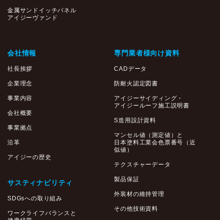
金属サンドイッチパネル
アイジーヴァンド
会社情報
専門業者様向け資料
社長挨拶
CADデータ
企業理念
防耐火認定図書
事業内容
アイジーサイディング・
アイジールーフ施工説明書
会社概要
S造用設計資料
事業拠点
マンセル値（測定値）と
沿革
日本塗料工業会色票番号（近
似値）
アイジーの歴史
テクスチャーデータ
製品保証
サスティナビリティ
外装材の維持管理
SDGsへの取り組み
その他技術資料
ワークライフバランスと