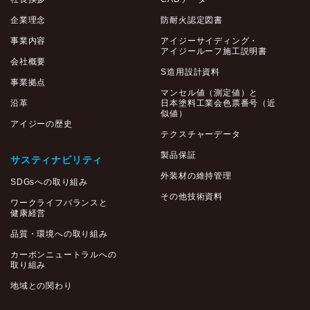
企業理念
防耐火認定図書
事業内容
アイジーサイディング・
アイジールーフ施工説明書
会社概要
S造用設計資料
事業拠点
マンセル値（測定値）と
沿革
日本塗料工業会色票番号（近
似値）
アイジーの歴史
テクスチャーデータ
製品保証
サスティナビリティ
外装材の維持管理
SDGsへの取り組み
その他技術資料
ワークライフバランスと
健康経営
品質・環境への取り組み
カーボンニュートラルへの
取り組み
地域との関わり