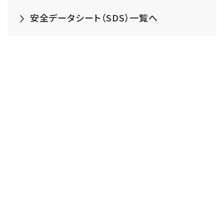
安全データシート（SDS）一覧へ
耐風圧性能
断熱性能・水密性能・層間変形
追従性能
遮音性能
安全データシート（SDS）一覧へ