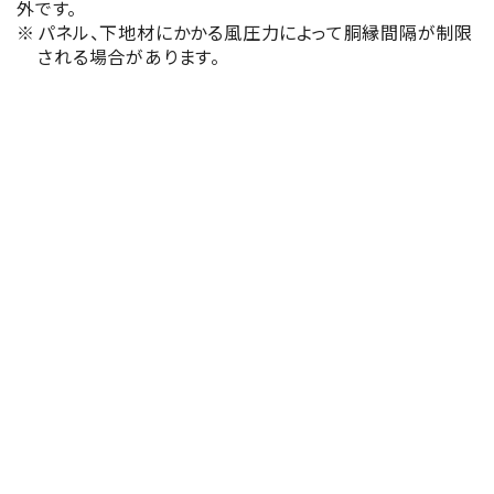
外です。
パネル、下地材にかかる風圧力によって胴縁間隔が制限
される場合があります。
商品名
認定番号
耐火ヴァンドRZ50
QF045NE-
0020-1
耐火ヴァンドRZ50V
QF045NE-
（注）
0033-1