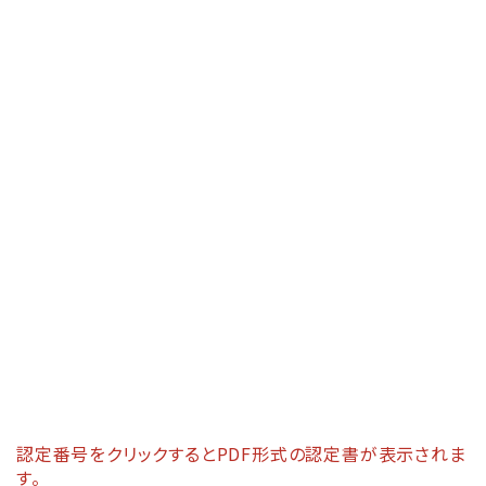
FP060BM-
0313
耐火ヴァンドRZ75V
FP060BM-
0323
FP060BM-
0475-1
耐火ヴァンドRZ50
FP060BM-
0423-2
FP060BM-
0489-1
認定番号をクリックするとPDF形式の認定書が表示されま
す。