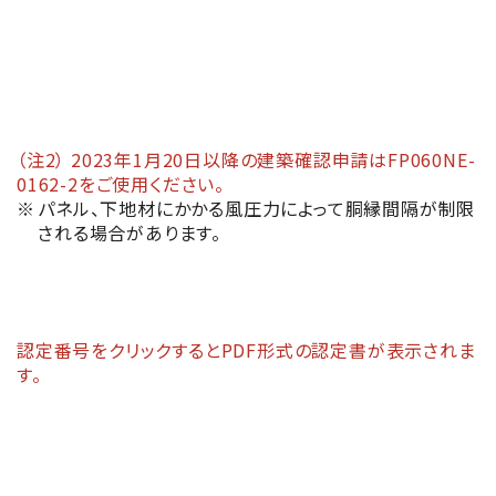
FP060NE-
（注）
0253(1)
耐火ヴァンドRZ50V
FP060NE-
（注2） 2023年1月20日以降の建築確認申請はFP060NE-
（注）
0253(2)
0162-2をご使用ください。
パネル、下地材にかかる風圧力によって胴縁間隔が制限
される場合があります。
認定番号をクリックするとPDF形式の認定書が表示されま
す。