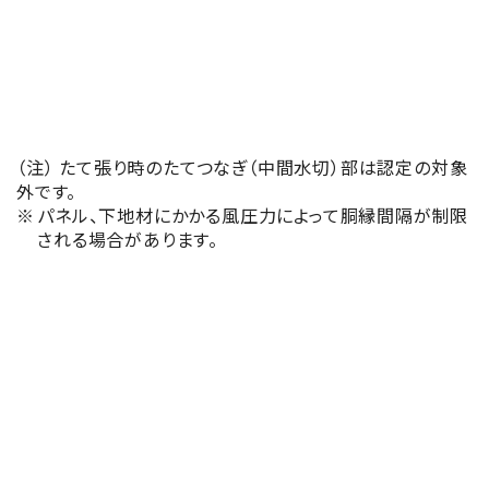
商品名
認定番号
耐火ヴァンドRZ50
FP030NE-
0160-1
（注） たて張り時のたてつなぎ（中間水切）部は認定の対象
外です。
耐火ヴァンドRZ50V
FP030NE-
パネル、下地材にかかる風圧力によって胴縁間隔が制限
（注）
0160
される場合があります。
商品名
認定番号