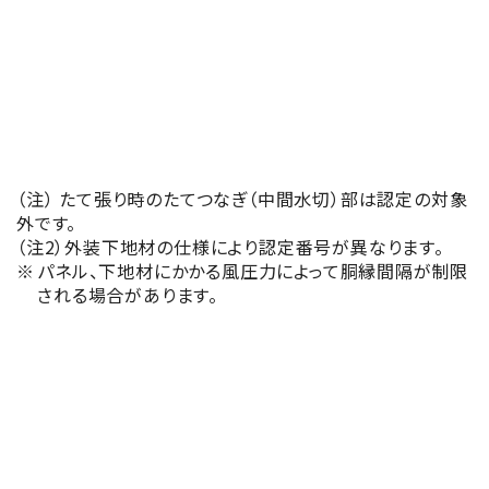
QF045NE-
0051(2)
QF045NE-
0051(3)
（注） たて張り時のたてつなぎ（中間水切）部は認定の対象
外です。
QF045NE-
（注2）外装下地材の仕様により認定番号が異なります。
0051(4)
パネル、下地材にかかる風圧力によって胴縁間隔が制限
される場合があります。