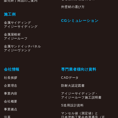
販売終了商品のご案内
外壁材の選び方
施工例
CGシミュレーション
金属サイディング
アイジーサイディング
金属屋根材
アイジールーフ
金属サンドイッチパネル
アイジーヴァンド
会社情報
専門業者様向け資料
社長挨拶
CADデータ
企業理念
防耐火認定図書
事業内容
アイジーサイディング・
アイジールーフ施工説明書
会社概要
S造用設計資料
事業拠点
マンセル値（測定値）と
沿革
日本塗料工業会色票番号（近