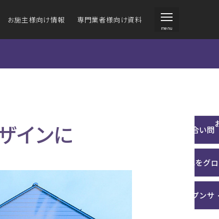
お施主様向け情報
専門業者様向け資料
menu
ジーヴァンド
ジーヴァンド
ジーサイディング・
住宅向け外壁材）
住宅向け外壁材）
アイジールーフ
施工説明書
クスチャーデータ
ォームをお考えの方
環境への取り組み
事業内容
その他技術資料
ザインに
ラインナップ
施工例一覧
お問い合わせ
商品の特長
カタログを見る
壁材の選び方
沿革
施工例一覧
サンプルご請求
カタ