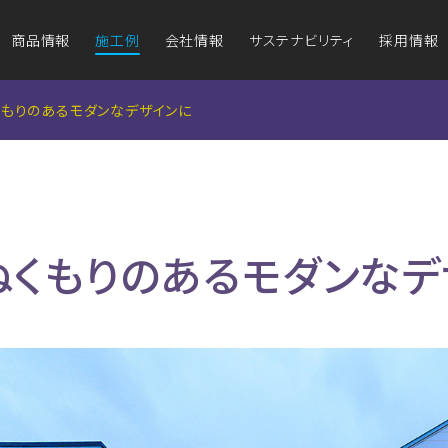
商品情報
施工例
会社情報
サステナビリティ
採用情報
グ
グ
アイジールーフ
アイジールーフ
アイ
アイ
防耐火認定図書
アイ
くもりのあるモダンなデザインに
（屋根材）
（屋根材）
（鉄骨造非
（鉄骨造非
マンセル値と日本
テ
塗料工業会色票番号
ワークライフバランスと健康経営
外壁のリフォームをお考えの方
企業理念
屋根のリフ
品質・
外装材の維持管理
ぬくもりのあるモダンなデ
商品ラインナップ
施工例一覧
商品
商品の特長
組み
方
なぜ金属が選ばれるの？
地域との関わり
事業拠点
外
施工例一覧
ばれる理由