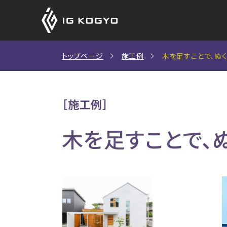
アイジーサイディン
アイジーサイディン
CADデータ
トップページ
施工例
木を足すことで、ぬ
（外壁材）
（外壁材）
S造用設計資料
［施工例］
新築住宅をお考えの方
SDGsへの取り組み
社長挨拶
製品保証
木を足すことで、
商品ラインナップ
施工例一覧
商品の特長
カーボンニュートラルへの取り
鉄骨造非住宅をご検討の
会社概要
施工例一覧
アイジーサイディング・アイジールーフが選