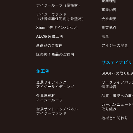
企業理念
アイジールーフ（屋根材）
事業内容
アイジーヴァンド
（鉄骨造非住宅向け外壁材）
会社概要
Xium（デザインパネル）
事業拠点
ALC壁改修工法
沿革
新商品のご案内
アイジーの歴史
販売終了商品のご案内
サスティナビリ
施工例
SDGsへの取り組
金属サイディング
ワークライフバラ
アイジーサイディング
健康経営
金属屋根材
品質・環境への取
アイジールーフ
カーボンニュート
金属サンドイッチパネル
取り組み
アイジーヴァンド
地域との関わり