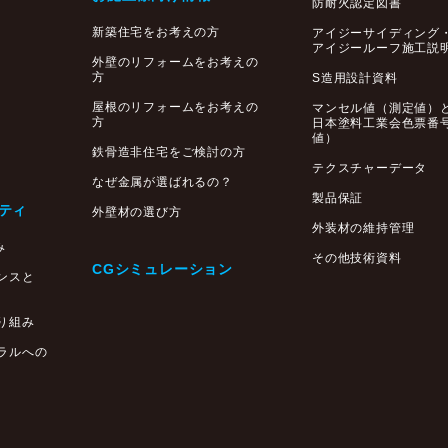
防耐火認定図書
新築住宅をお考えの方
アイジーサイディング
アイジールーフ施工説
外壁のリフォームをお考えの
方
S造用設計資料
屋根のリフォームをお考えの
マンセル値（測定値）
方
日本塗料工業会色票番
値）
鉄骨造非住宅をご検討の方
テクスチャーデータ
なぜ金属が選ばれるの？
製品保証
ティ
外壁材の選び方
外装材の維持管理
み
その他技術資料
CGシミュレーション
ンスと
り組み
ラルへの