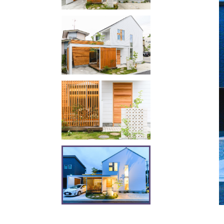
Xium（デザインパネル）
ALC壁改修工法
新
アイジーの歴史