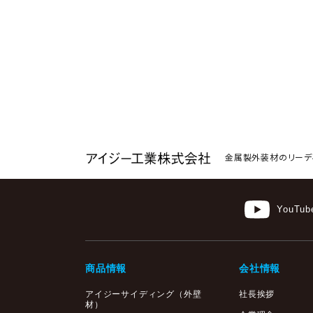
金属製外装材のリーデ
YouTub
商品情報
会社情報
アイジーサイディング
（外壁
社長挨拶
材）