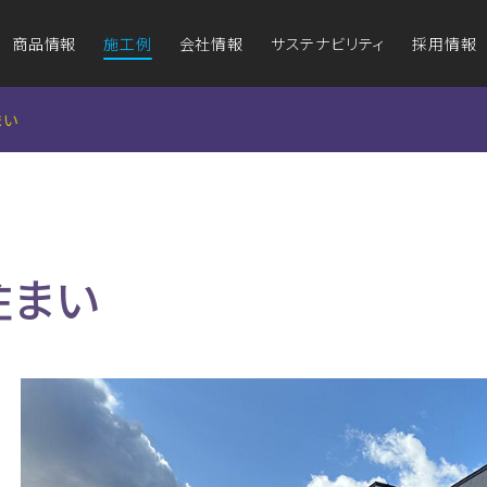
商品情報
施工例
会社情報
サステナビリティ
採用情報
グ
グ
アイジールーフ
アイジールーフ
アイ
アイ
防耐火認定図書
アイ
まい
（屋根材）
（屋根材）
（鉄骨造非
（鉄骨造非
マンセル値と日本
テ
塗料工業会色票番号
ワークライフバランスと健康経営
外壁のリフォームをお考えの方
企業理念
屋根のリフ
品質・
外装材の維持管理
住まい
商品ラインナップ
施工例一覧
商品
商品の特長
組み
方
なぜ金属が選ばれるの？
地域との関わり
事業拠点
外
施工例一覧
ばれる理由