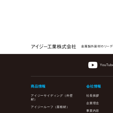
金属製外装材のリーデ
YouTub
商品情報
会社情報
アイジーサイディング
（外壁
社長挨拶
材）
企業理念
アイジールーフ（屋根材）
事業内容