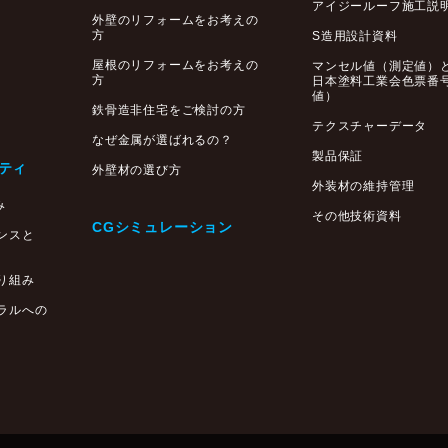
アイジールーフ施工説
外壁のリフォームをお考えの
方
S造用設計資料
屋根のリフォームをお考えの
マンセル値（測定値）
方
日本塗料工業会色票番
値）
鉄骨造非住宅をご検討の方
テクスチャーデータ
なぜ金属が選ばれるの？
製品保証
ティ
外壁材の選び方
外装材の維持管理
み
その他技術資料
CGシミュレーション
ンスと
り組み
ラルへの