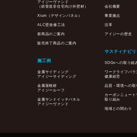
アイジーヴァンド
（鉄骨造非住宅向け外壁材）
会社概要
Xium（デザインパネル）
事業拠点
ALC壁改修工法
沿革
新商品のご案内
アイジーの歴史
販売終了商品のご案内
サスティナビリ
施工例
SDGsへの取り組
金属サイディング
ワークライフバラ
アイジーサイディング
健康経営
金属屋根材
品質・環境への取
アイジールーフ
カーボンニュート
金属サンドイッチパネル
取り組み
アイジーヴァンド
地域との関わり