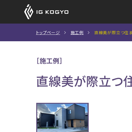
アイジーサイディン
アイジーサイディン
CADデータ
トップページ
施工例
直線美が際立つ住
（外壁材）
（外壁材）
S造用設計資料
［施工例］
新築住宅をお考えの方
SDGsへの取り組み
社長挨拶
製品保証
直線美が際立つ
商品ラインナップ
施工例一覧
商品の特長
カーボンニュートラルへの取り
鉄骨造非住宅をご検討の
会社概要
施工例一覧
アイジーサイディング・アイジールーフが選