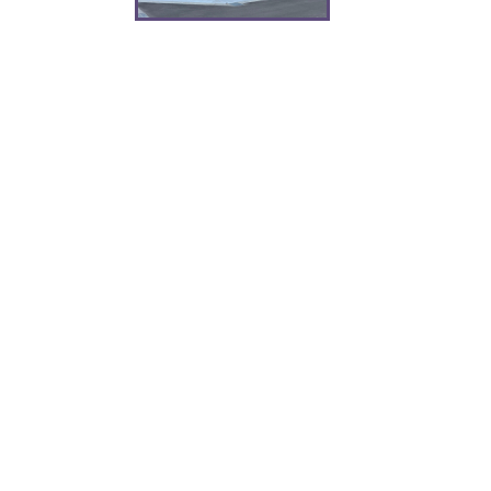
Xium（デザインパネル）
ALC壁改修工法
新
アイジーの歴史