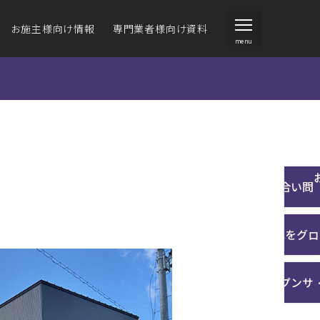
お施主様向け情報
専門業者様向け資料
menu
ジーヴァンド
ジーヴァンド
ジーサイディング・
住宅向け外壁材）
住宅向け外壁材）
アイジールーフ
施工説明書
クスチャーデータ
ォームをお考えの方
環境への取り組み
事業内容
その他技術資料
お問い合わせ
ラインナップ
施工例一覧
カタログを見る
商品の特長
壁材の選び方
沿革
施工例一覧
サンプルご請求
カタ