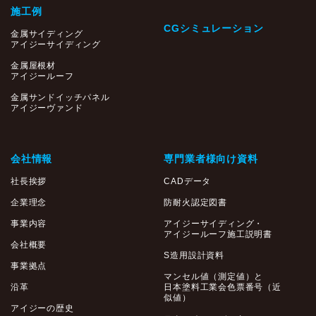
施工例
CGシミュレーション
金属サイディング
アイジーサイディング
金属屋根材
アイジールーフ
金属サンドイッチパネル
アイジーヴァンド
会社情報
専門業者様向け資料
社長挨拶
CADデータ
企業理念
防耐火認定図書
事業内容
アイジーサイディング・
アイジールーフ施工説明書
会社概要
S造用設計資料
事業拠点
マンセル値（測定値）と
沿革
日本塗料工業会色票番号（近
似値）
アイジーの歴史