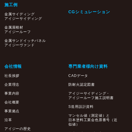
施工例
CGシミュレーション
金属サイディング
アイジーサイディング
金属屋根材
アイジールーフ
金属サンドイッチパネル
アイジーヴァンド
会社情報
専門業者様向け資料
社長挨拶
CADデータ
企業理念
防耐火認定図書
事業内容
アイジーサイディング・
アイジールーフ施工説明書
会社概要
S造用設計資料
事業拠点
マンセル値（測定値）と
沿革
日本塗料工業会色票番号（近
似値）
アイジーの歴史