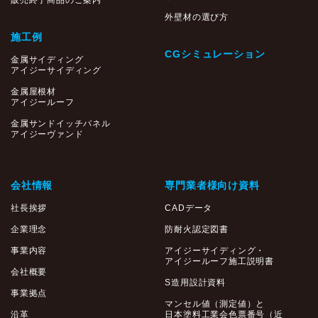
販売終了商品のご案内
外壁材の選び方
施工例
CGシミュレーション
金属サイディング
アイジーサイディング
金属屋根材
アイジールーフ
金属サンドイッチパネル
アイジーヴァンド
会社情報
専門業者様向け資料
社長挨拶
CADデータ
企業理念
防耐火認定図書
事業内容
アイジーサイディング・
アイジールーフ施工説明書
会社概要
S造用設計資料
事業拠点
マンセル値（測定値）と
沿革
日本塗料工業会色票番号（近