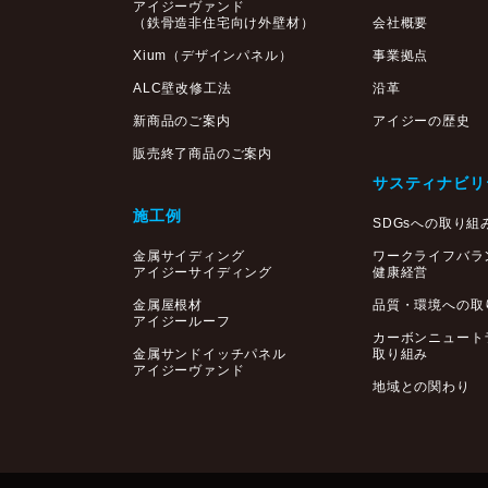
アイジーヴァンド
（鉄骨造非住宅向け外壁材）
会社概要
Xium（デザインパネル）
事業拠点
ALC壁改修工法
沿革
新商品のご案内
アイジーの歴史
販売終了商品のご案内
サスティナビリ
施工例
SDGsへの取り組
金属サイディング
ワークライフバラ
アイジーサイディング
健康経営
金属屋根材
品質・環境への取
アイジールーフ
カーボンニュート
金属サンドイッチパネル
取り組み
アイジーヴァンド
地域との関わり