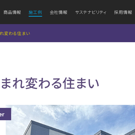
商品情報
施工例
会社情報
サステナビリティ
採用情報
グ
グ
アイジールーフ
アイジールーフ
アイ
アイ
防耐火認定図書
アイ
れ変わる住まい
（屋根材）
（屋根材）
（鉄骨造非
（鉄骨造非
マンセル値と日本
テ
塗料工業会色票番号
ワークライフバランスと健康経営
外壁のリフォームをお考えの方
企業理念
屋根のリフ
品質・
外装材の維持管理
生まれ変わる住まい
商品ラインナップ
施工例一覧
商品
商品の特長
組み
方
なぜ金属が選ばれるの？
地域との関わり
事業拠点
外
er
施工例一覧
ばれる理由