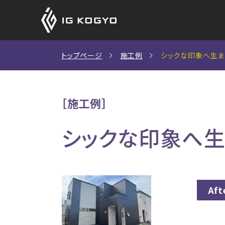
アイジーサイディン
アイジーサイディン
CADデータ
トップページ
施工例
シックな印象へ生ま
（外壁材）
（外壁材）
S造用設計資料
［施工例］
新築住宅をお考えの方
SDGsへの取り組み
社長挨拶
製品保証
シックな印象へ
商品ラインナップ
施工例一覧
商品の特長
カーボンニュートラルへの取り
鉄骨造非住宅をご検討の
会社概要
Aft
施工例一覧
アイジーサイディング・アイジールーフが選