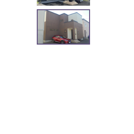
Xium（デザインパネル）
ALC壁改修工法
新
アイジーの歴史