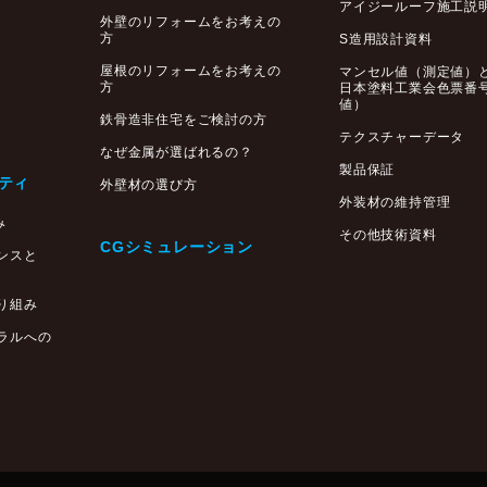
アイジールーフ施工説
外壁のリフォームをお考えの
方
S造用設計資料
屋根のリフォームをお考えの
マンセル値（測定値）
方
日本塗料工業会色票番
値）
鉄骨造非住宅をご検討の方
テクスチャーデータ
なぜ金属が選ばれるの？
製品保証
ティ
外壁材の選び方
外装材の維持管理
み
その他技術資料
CGシミュレーション
ンスと
り組み
ラルへの