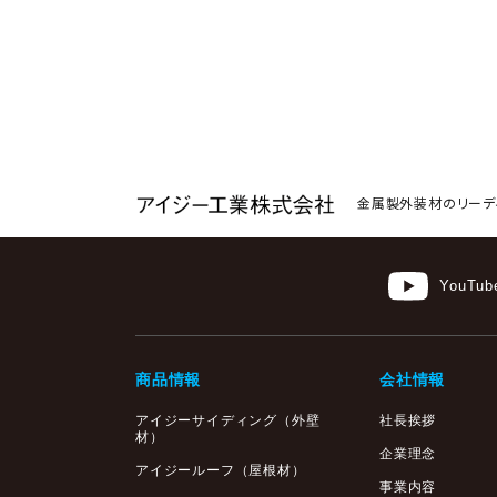
金属製外装材のリーデ
YouTub
商品情報
会社情報
アイジーサイディング
（外壁
社長挨拶
材）
企業理念
アイジールーフ（屋根材）
事業内容