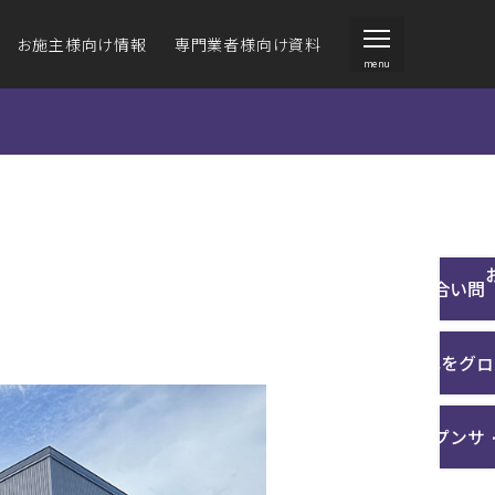
お施主様向け情報
専門業者様向け資料
menu
ジーヴァンド
ジーヴァンド
ジーサイディング・
住宅向け外壁材）
住宅向け外壁材）
アイジールーフ
施工説明書
クスチャーデータ
ォームをお考えの方
環境への取り組み
事業内容
その他技術資料
お問い合わせ
ラインナップ
施工例一覧
カタログを見る
商品の特長
壁材の選び方
沿革
施工例一覧
サンプルご請求
カタ