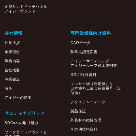
金属サンドイッチパネル
アイジーヴァンド
会社情報
専門業者様向け資料
社長挨拶
CADデータ
企業理念
防耐火認定図書
事業内容
アイジーサイディング・
アイジールーフ施工説明書
会社概要
S造用設計資料
事業拠点
マンセル値（測定値）と
沿革
日本塗料工業会色票番号（近
似値）
アイジーの歴史
テクスチャーデータ
製品保証
サスティナビリティ
外装材の維持管理
SDGsへの取り組み
その他技術資料
ワークライフバランスと