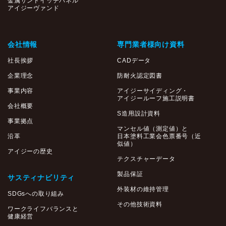
金属サンドイッチパネル
アイジーヴァンド
会社情報
専門業者様向け資料
社長挨拶
CADデータ
企業理念
防耐火認定図書
事業内容
アイジーサイディング・
アイジールーフ施工説明書
会社概要
S造用設計資料
事業拠点
マンセル値（測定値）と
沿革
日本塗料工業会色票番号（近
似値）
アイジーの歴史
テクスチャーデータ
製品保証
サスティナビリティ
外装材の維持管理
SDGsへの取り組み
その他技術資料
ワークライフバランスと
健康経営