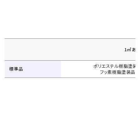
1㎡あ
ポリエステル樹脂塗装品：
標準品
フッ素樹脂塗装品：37