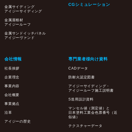
CGシミュレーション
金属サイディング
アイジーサイディング
金属屋根材
アイジールーフ
金属サンドイッチパネル
アイジーヴァンド
会社情報
専門業者様向け資料
社長挨拶
CADデータ
企業理念
防耐火認定図書
事業内容
アイジーサイディング・
アイジールーフ施工説明書
会社概要
S造用設計資料
事業拠点
マンセル値（測定値）と
沿革
日本塗料工業会色票番号（近
似値）
アイジーの歴史
テクスチャーデータ