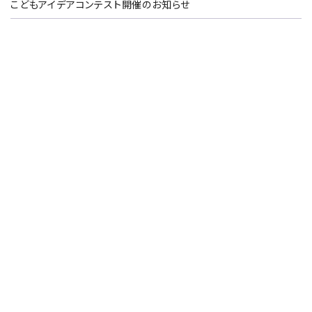
こどもアイデアコンテスト開催のお知らせ
第56 期決算概要および役員人事に関するお知らせ
「銘壁」「伸壁Ⅱ」の商品名称変更のご案内
スーパーガルテクトシリーズ累計販売2,000万㎡達成 ～達成
を記念して「株式会社テイガク」様を訪問し、記念品を進呈～