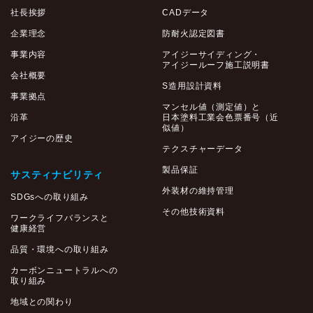
社長挨拶
CADデータ
企業理念
防耐火認定図書
事業内容
アイジーサイディング・
アイジールーフ施工説明書
会社概要
S造用設計資料
事業拠点
マンセル値（測定値）と
沿革
日本塗料工業会色票番号（近
似値）
アイジーの歴史
テクスチャーデータ
製品保証
サスティナビリティ
外装材の維持管理
SDGsへの取り組み
その他技術資料
ワークライフバランスと
健康経営
品質・環境への取り組み
カーボンニュートラルへの
取り組み
地域との関わり