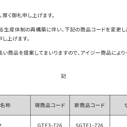
商品のご案内
販売終了商品のご案内
厚く御礼申し上げます。
生産体制の再構築に伴い、下記の商品コードを変更しま
申し上げます。
い商品を提案してまいりますので、アイジー商品により一
記
色名称
現商品
コード
新商品
コード
ク
GTF3
-726
SGTF1
-726