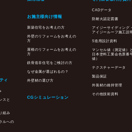
CADデータ
お施主様向け情報
防耐火認定図書
新築住宅をお考えの方
アイジーサイディング
アイジールーフ施工説
外壁のリフォームをお考えの
方
S造用設計資料
屋根のリフォームをお考えの
マンセル値（測定値）
方
日本塗料工業会色票番
値）
鉄骨造非住宅をご検討の方
テクスチャーデータ
なぜ金属が選ばれるの？
製品保証
ティ
外壁材の選び方
外装材の維持管理
み
その他技術資料
CGシミュレーション
ンスと
り組み
ラルへの