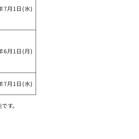
年
7
月
1
日
(
水
)
年
6
月
1
日
(
月
)
年
7
月
1
日
(
水
)
です。