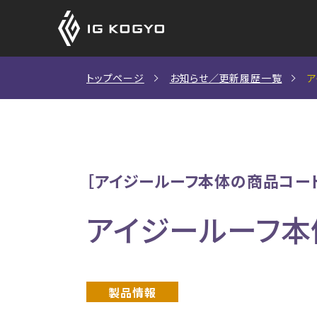
アイジーサイディン
アイジーサイディン
CADデータ
トップページ
お知らせ／更新履歴一覧
（外壁材）
（外壁材）
アイジーサイディ
アイジールー
施工説明書
新築住宅をお考えの方
SDGsへの取り組み
社長挨拶
マンセル値と日
塗料工業会色票
［アイジールーフ本体の商品コー
商品ラインナップ
施工例一覧
製品保証
アイジールーフ
その他技術資
商品の特長
カーボンニュートラルへの取り
鉄骨造非住宅をご検討の
会社概要
施工例一覧
製品情報
アイジーサイディング・アイジールーフが選