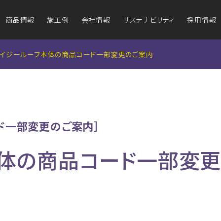
商品情報
施工例
会社情報
サステナビリティ
採用情報
グ
グ
アイジールーフ
アイジールーフ
アイ
アイ
防耐火認定図書
アイジールーフ本体の商品コード一部変更のご案内
（屋根材）
（屋根材）
（鉄骨造非
（鉄骨造非
ング・
S造用設計資料
フ
ワークライフバランスと健康経営
外壁のリフォームをお考えの方
企業理念
屋根のリフ
品質・
本
テクスチャーデータ
番号
ド一部変更のご案内］
商品ラインナップ
施工例一覧
商品
外装材の維持管理
本体の商品コード一部変
料
商品の特長
組み
方
なぜ金属が選ばれるの？
地域との関わり
事業拠点
外
施工例一覧
ばれる理由