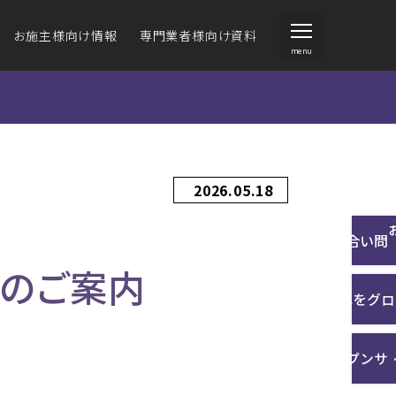
お施主様向け情報
専門業者様向け資料
menu
ジーヴァンド
ジーヴァンド
住宅向け外壁材）
住宅向け外壁材）
ォームをお考えの方
環境への取り組み
事業内容
2026.05.18
ラインナップ
施工例一覧
お問い合わせ
更のご案内
商品の特長
壁材の選び方
沿革
カタログを見る
施工例一覧
サンプルご請求
カタ