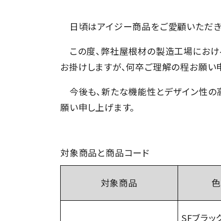
Xium（デザインパネル）
ALC壁改修工法
新
アイジーの歴史
日頃はアイジー商品をご愛顧いただき、
この度、弊社屋根材の製造工場における
お掛けしますが、何卒ご理解の程お願い
今後も、新たな機能性とデザイン性の高
願い申し上げます。
対象商品と商品コード
対象商品
SF
ブラッ