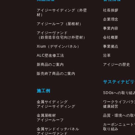
アイジーサイディング
（外壁
社長挨拶
材）
企業理念
アイジールーフ（屋根材）
事業内容
アイジーヴァンド
（鉄骨造非住宅向け外壁材）
会社概要
Xium（デザインパネル）
事業拠点
ALC壁改修工法
沿革
新商品のご案内
アイジーの歴史
販売終了商品のご案内
サスティナビリ
施工例
SDGsへの取り組
金属サイディング
ワークライフバラ
アイジーサイディング
健康経営
金属屋根材
品質・環境への取
アイジールーフ
カーボンニュート
金属サンドイッチパネル
取り組み
アイジーヴァンド