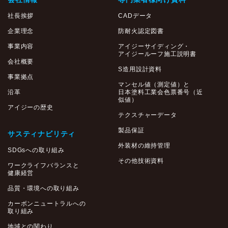
社長挨拶
CADデータ
企業理念
防耐火認定図書
事業内容
アイジーサイディング・
アイジールーフ施工説明書
会社概要
S造用設計資料
事業拠点
マンセル値（測定値）と
沿革
日本塗料工業会色票番号（近
似値）
アイジーの歴史
テクスチャーデータ
製品保証
サスティナビリティ
外装材の維持管理
SDGsへの取り組み
その他技術資料
ワークライフバランスと
健康経営
品質・環境への取り組み
カーボンニュートラルへの
取り組み
地域との関わり