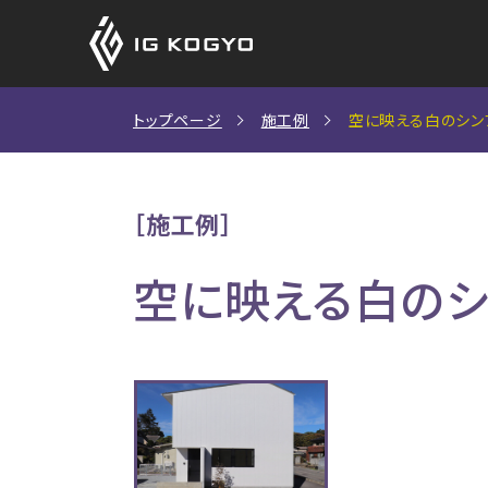
アイジーサイディン
アイジーサイディン
CADデータ
トップページ
施工例
空に映える白のシン
（外壁材）
（外壁材）
S造用設計資料
［施工例］
新築住宅をお考えの方
SDGsへの取り組み
社長挨拶
製品保証
空に映える白のシ
商品ラインナップ
施工例一覧
商品の特長
カーボンニュートラルへの取り
鉄骨造非住宅をご検討の
会社概要
施工例一覧
アイジーサイディング・アイジールーフが選