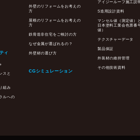
アイジールーフ施工説
外壁のリフォームをお考えの
方
S造用設計資料
屋根のリフォームをお考えの
マンセル値（測定値）
方
日本塗料工業会色票番
値）
鉄骨造非住宅をご検討の方
テクスチャーデータ
なぜ金属が選ばれるの？
製品保証
ティ
外壁材の選び方
外装材の維持管理
み
その他技術資料
CGシミュレーション
ンスと
り組み
ラルへの