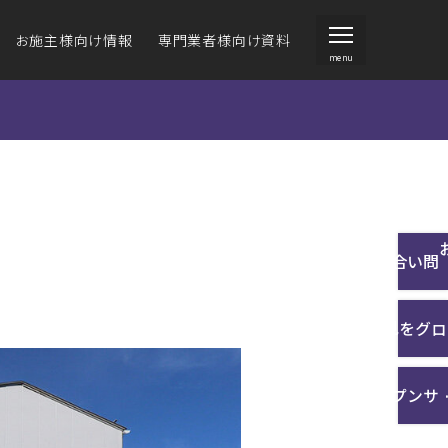
お施主様向け情報
専門業者様向け資料
menu
ジーヴァンド
ジーヴァンド
ジーサイディング・
住宅向け外壁材）
住宅向け外壁材）
アイジールーフ
施工説明書
クスチャーデータ
ォームをお考えの方
環境への取り組み
事業内容
その他技術資料
お問い合わせ
ラインナップ
施工例一覧
カタログを見る
商品の特長
壁材の選び方
沿革
施工例一覧
サンプルご請求
カタ