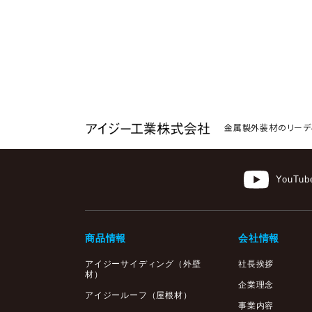
金属製外装材のリーデ
YouTub
商品情報
会社情報
アイジーサイディング
（外壁
社長挨拶
材）
企業理念
アイジールーフ（屋根材）
事業内容