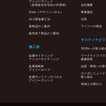
アイジーヴァンド
（鉄骨造非住宅向け外壁材）
会社概要
Xium（デザインパネル）
事業拠点
ALC壁改修工法
沿革
新商品のご案内
アイジーの歴史
販売終了商品のご案内
サスティナビリ
施工例
SDGsへの取り組
金属サイディング
ワークライフバラ
アイジーサイディング
健康経営
金属屋根材
品質・環境への取
アイジールーフ
カーボンニュート
金属サンドイッチパネル
取り組み
アイジーヴァンド
地域との関わり