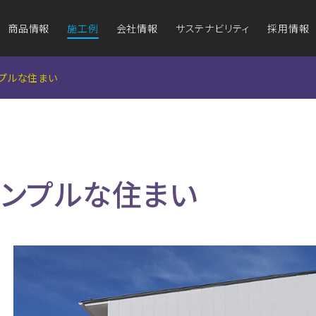
商品情報
施工例
会社情報
サステナビリティ
採用情報
グ
グ
アイジールーフ
アイジールーフ
アイ
アイ
防耐火認定図書
アイ
プルな住まい
（屋根材）
（屋根材）
（鉄骨造非
（鉄骨造非
マンセル値と日本
テ
塗料工業会色票番号
ワークライフバランスと健康経営
外壁のリフォームをお考えの方
企業理念
屋根のリフ
品質・
外装材の維持管理
ンプルな住まい
商品ラインナップ
施工例一覧
商品
商品の特長
組み
方
なぜ金属が選ばれるの？
地域との関わり
事業拠点
外
施工例一覧
ばれる理由