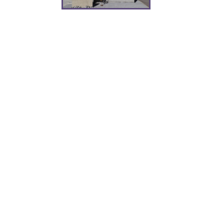
Xium（デザインパネル）
ALC壁改修工法
新
アイジーの歴史